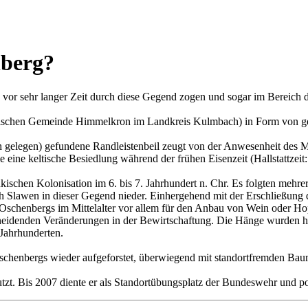
nberg?
n vor sehr langer Zeit durch diese Gegend zogen und sogar im Bereich
kischen Gemeinde Himmelkron im Landkreis Kulmbach) in Form von gesch
 gelegen) gefundene Randleistenbeil zeugt von der Anwesenheit des Me
eine keltische Besiedlung während der frühen Eisenzeit (Hallstattzeit:
kischen Kolonisation im 6. bis 7. Jahrhundert n. Chr. Es folgten mehre
uch Slawen in dieser Gegend nieder. Einhergehend mit der Erschließu
Oschenbergs im Mittelalter vor allem für den Anbau von Wein oder Ho
hneidenden Veränderungen in der Bewirtschaftung. Die Hänge wurden h
 Jahrhunderten.
schenbergs wieder aufgeforstet, überwiegend mit standortfremden Baum
utzt. Bis 2007 diente er als Standortübungsplatz der Bundeswehr und p