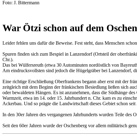
Foto: J. Bittermann
War Ötzi schon auf dem Osche
Leider fehlen uns dafür die Beweise. Fest steht, dass Menschen scho
Spuren finden sich zum Bespiel in Lanzendorf (Ortsteil der oberfrän
Chr.).
Das bei Wülfersreuth (etwa 30 Autominuten nordöstlich von Bayreuth
Am eindrucksvollsten sind jedoch die Hügelgräber bei Lanzendorf, die 
Eine richtige Erschließung Oberfrankens begann aber erst mit der frän
zeitgleich mit dem Beginn der fränkischen Besiedlung ließen sich a
oder bewaldeten Hängen. Es ist anzunehmen, dass die Südhänge des 
Warmzeit, etwa im 14. oder 15. Jahrhundert n. Chr. kam es zu einsc
Ackerbau. Und so prägte die Landwirtschaft dieses Gebiet schon seit
In den 30er Jahren des vergangenen Jahrhunderts wurden Teile des O
Seit den 60er Jahren wurde der Oschenberg vor allem militärisch gen